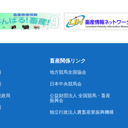
畜産関係リンク
局
地方競馬全国協会
局
日本中央競馬会
農政局
公益財団法人 全国競馬・畜産
振興会
局
独立行政法人農畜産業振興機構