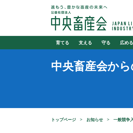
育てる
支える
守る
広め
中央畜産会から
トップページ
お知らせ
一般競争