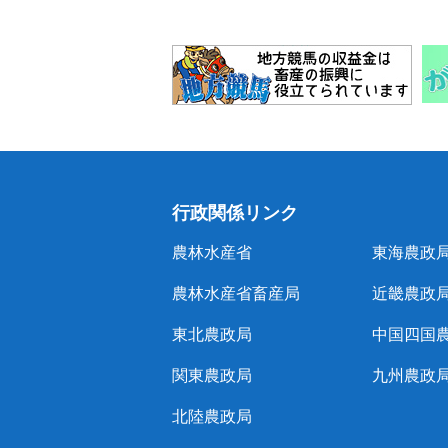
行政関係リンク
農林水産省
東海農政
農林水産省畜産局
近畿農政
東北農政局
中国四国
関東農政局
九州農政
北陸農政局