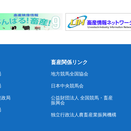
畜産関係リンク
局
地方競馬全国協会
局
日本中央競馬会
農政局
公益財団法人 全国競馬・畜産
振興会
局
独立行政法人農畜産業振興機構