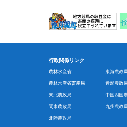
行政関係リンク
農林水産省
東海農政
農林水産省畜産局
近畿農政
東北農政局
中国四国
関東農政局
九州農政
北陸農政局