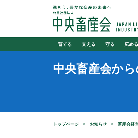
育てる
支える
守る
広め
中央畜産会から
トップページ
お知らせ
畜産会経営