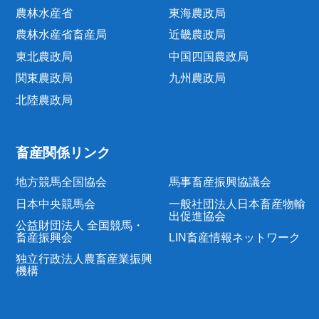
農林水産省
東海農政局
農林水産省畜産局
近畿農政局
東北農政局
中国四国農政局
関東農政局
九州農政局
北陸農政局
畜産関係リンク
地方競馬全国協会
馬事畜産振興協議会
日本中央競馬会
一般社団法人日本畜産物輸
出促進協会
公益財団法人 全国競馬・
畜産振興会
LIN畜産情報ネットワーク
独立行政法人農畜産業振興
機構