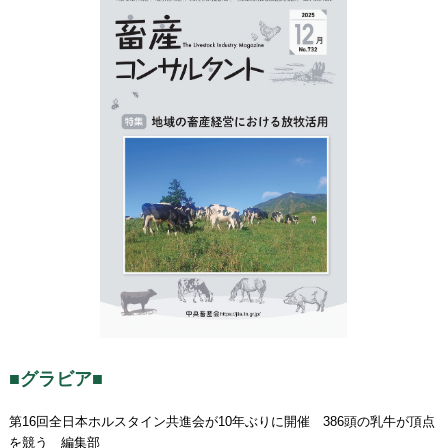
■グラビア■
第16回全日本ホルスタイン共進会が10年ぶりに開催 386頭の乳牛が頂点
を競う 編集部