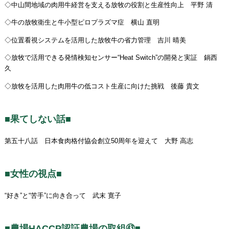
◇中山間地域の肉用牛経営を支える放牧の役割と生産性向上 平野 清
◇牛の放牧衛生と牛小型ピロプラズマ症 横山 直明
◇位置看視システムを活用した放牧牛の省力管理 吉川 晴美
◇放牧で活用できる発情検知センサー“Heat Switch”の開発と実証 鍋西
久
◇放牧を活用した肉用牛の低コスト生産に向けた挑戦 後藤 貴文
■果てしない話■
第五十八話 日本食肉格付協会創立50周年を迎えて 大野 高志
■女性の視点■
“好き”と“苦手”に向き合って 武末 寛子
■農場HACCP認証農場の取組㊸■