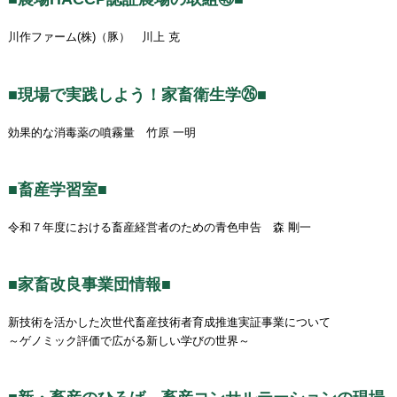
川作ファーム(株)（豚） 川上 克
■現場で実践しよう！家畜衛生学㉖■
効果的な消毒薬の噴霧量 竹原 一明
■畜産学習室■
令和７年度における畜産経営者のための青色申告 森 剛一
■家畜改良事業団情報■
新技術を活かした次世代畜産技術者育成推進実証事業について
～ゲノミック評価で広がる新しい学びの世界～