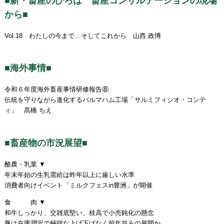
■新・畜産のひろば 畜産コンサルテーションの現場
から■
Vol.18 わたしの今まで…そしてこれから 山西 政博
■海外事情■
令和６年度海外畜産事情研修報告⑧
伝統を守りながら進化するパルマハム工場「サルミフィシオ・コンテ
ィ」 髙橋 ちえ
■畜産物の市況展望■
酪農・乳業 ▼
年末年始の生乳需給は昨年以上に厳しい水準
消費者向けイベント「ミルクフェスin豊洲」が開催
食 肉 ▼
和牛しっかり、交雑底堅い、枝高で小売鈍化の懸念
豚は在庫潤沢で極端な上げ下げなく前年並みの展開か