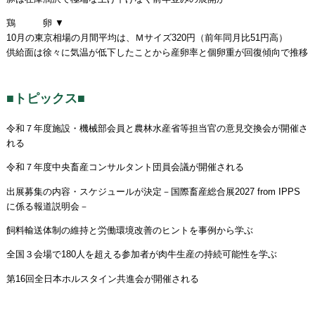
鶏 卵 ▼
10月の東京相場の月間平均は、Ｍサイズ320円（前年同月比51円高）
供給面は徐々に気温が低下したことから産卵率と個卵重が回復傾向で推移
■トピックス■
令和７年度施設・機械部会員と農林水産省等担当官の意見交換会が開催さ
れる
令和７年度中央畜産コンサルタント団員会議が開催される
出展募集の内容・スケジュールが決定－国際畜産総合展2027 from IPPS
に係る報道説明会－
飼料輸送体制の維持と労働環境改善のヒントを事例から学ぶ
全国３会場で180人を超える参加者が肉牛生産の持続可能性を学ぶ
第16回全日本ホルスタイン共進会が開催される