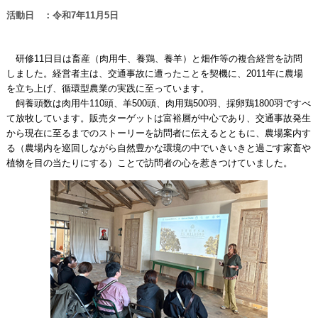
活動日 ：令和7年11月5日
研修11日目は畜産（肉用牛、養鶏、養羊）と畑作等の複合経営を訪問
しました。経営者主は、交通事故に遭ったことを契機に、2011年に農場
を立ち上げ、循環型農業の実践に至っています。
飼養頭数は肉用牛110頭、羊500頭、肉用鶏500羽、採卵鶏1800羽ですべ
て放牧しています。販売ターゲットは富裕層が中心であり、交通事故発生
から現在に至るまでのストーリーを訪問者に伝えるとともに、農場案内す
る（農場内を巡回しながら自然豊かな環境の中でいきいきと過ごす家畜や
植物を目の当たりにする）ことで訪問者の心を惹きつけていました。