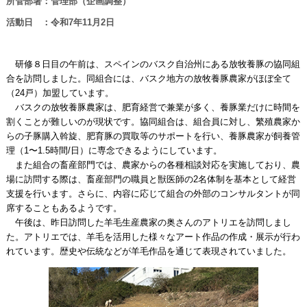
所管部署：管理部（企画調整）
活動日 ：令和7年11月2日
研修８日目の午前は、スペインのバスク自治州にある放牧養豚の協同組
合を訪問しました。同組合には、バスク地方の放牧養豚農家がほぼ全て
（24戸）加盟しています。
バスクの放牧養豚農家は、肥育経営で兼業が多く、養豚業だけに時間を
割くことが難しいのが現状です。協同組合は、組合員に対し、繁殖農家か
らの子豚購入斡旋、肥育豚の買取等のサポートを行い、養豚農家が飼養管
理（1〜1.5時間/日）に専念できるようにしています。
また組合の畜産部門では、農家からの各種相談対応を実施しており、農
場に訪問する際は、畜産部門の職員と獣医師の2名体制を基本として経営
支援を行います。さらに、内容に応じて組合の外部のコンサルタントが同
席することもあるようです。
午後は、昨日訪問した羊毛生産農家の奥さんのアトリエを訪問しまし
た。アトリエでは、羊毛を活用した様々なアート作品の作成・展示が行わ
れています。歴史や伝統などが羊毛作品を通じて表現されていました。