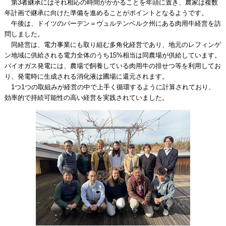
第3者継承にはそれ相応の時間がかかることを年頭に置き、農家は複数
年計画で継承に向けた準備を進めることがポイントとなるようです。
午後は、ドイツのバーデン＝ヴュルテンベルク州にある肉用牛経営を訪
問しました。
同経営は、電力事業にも取り組む多角化経営であり、地元のレフィンゲ
ン地域に供給される電力全体のうち15%相当は同農場が供給しています。
バイオガス発電には、農場で飼養している肉用牛の排せつ等を利用してお
り、発電時に生成される消化液は圃場に還元されます。
1つ1つの取組みが経営の中で上手く循環するように計算されており、
効率的で持続可能性の高い経営を実践されていました。