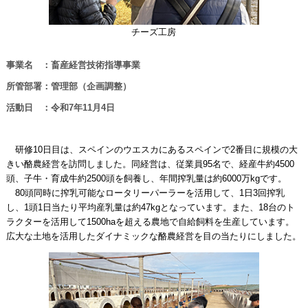
チーズ工房
事業名 ：畜産経営技術指導事業
所管部署：管理部（企画調整）
活動日 ：令和7年11月4日
研修10日目は、スペインのウエスカにあるスペインで2番目に規模の大
きい酪農経営を訪問しました。同経営は、従業員95名で、経産牛約4500
頭、子牛・育成牛約2500頭を飼養し、年間搾乳量は約6000万kgです。
80頭同時に搾乳可能なロータリーパーラーを活用して、1日3回搾乳
し、1頭1日当たり平均産乳量は約47kgとなっています。また、18台のト
ラクターを活用して1500haを超える農地で自給飼料を生産しています。
広大な土地を活用したダイナミックな酪農経営を目の当たりにしました。