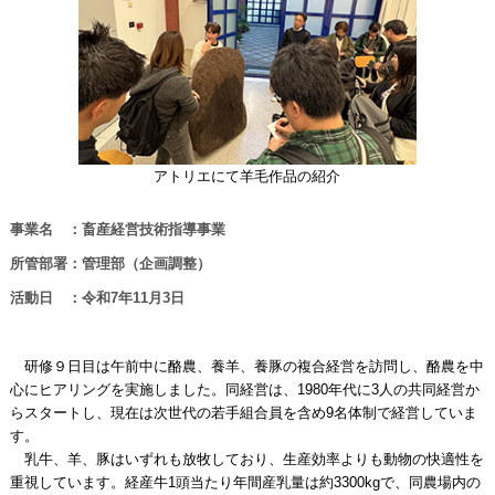
アトリエにて羊毛作品の紹介
事業名 ：畜産経営技術指導事業
所管部署：管理部（企画調整）
活動日 ：令和7年11月3日
研修９日目は午前中に酪農、養羊、養豚の複合経営を訪問し、酪農を中
心にヒアリングを実施しました。同経営は、1980年代に3人の共同経営か
らスタートし、現在は次世代の若手組合員を含め9名体制で経営していま
す。
乳牛、羊、豚はいずれも放牧しており、生産効率よりも動物の快適性を
重視しています。経産牛1頭当たり年間産乳量は約3300kgで、同農場内の