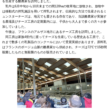
を生産する酪農家を訪問しました。
乳牛は6月中旬から10月末までの間120haの牧草地に放牧され、放牧中
は移動式の搾乳施設を用いて搾乳されます。伝統的な方法で生産されるミ
ュンスターチーズは、地元でも愛される存在であり、当該酪農家が実施す
る農場及びチーズ工房の定期案内には、子供から大人まで多くの方々が参
加していました。
午後は、フランスのアルザス地方にあるチーズ工房を訪問しました。
同工房は家族4世代に渡ってチーズを生産している歴史ある工房で、こ
れまで数多くの乳製品のコンクールにおいて受賞実績があります。原料乳
はフランスのボージュ山脈の酪農家から供給され、チーズは72℃で15秒間
殺菌したものと無殺菌のものが販売されていました。