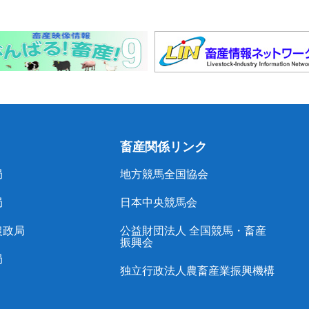
畜産関係リンク
局
地方競馬全国協会
局
日本中央競馬会
農政局
公益財団法人 全国競馬・畜産
振興会
局
独立行政法人農畜産業振興機構