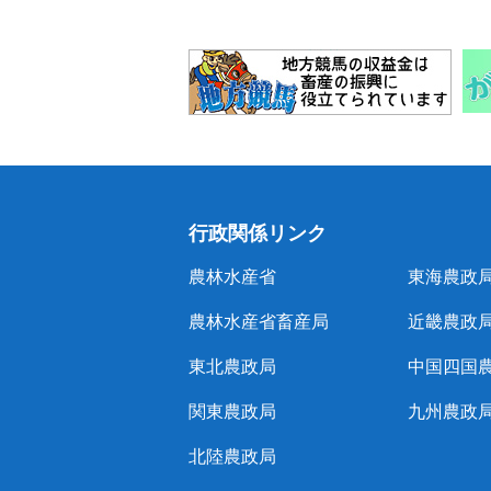
行政関係リンク
農林水産省
東海農政
農林水産省畜産局
近畿農政
東北農政局
中国四国
関東農政局
九州農政
北陸農政局