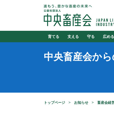
育てる
支える
守る
広め
中央畜産会から
トップページ
お知らせ
畜産会経営