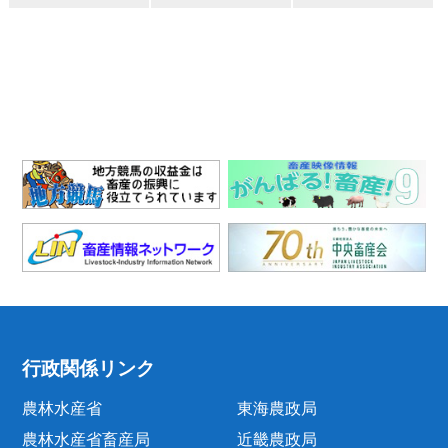
行政関係リンク
農林水産省
東海農政局
農林水産省畜産局
近畿農政局