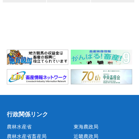
行政関係リンク
農林水産省
東海農政局
農林水産省畜産局
近畿農政局