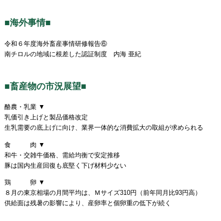
■海外事情■
令和６年度海外畜産事情研修報告⑥
南チロルの地域に根差した認証制度 内海 亜紀
■畜産物の市況展望■
酪農・乳業 ▼
乳価引き上げと製品価格改定
生乳需要の底上げに向け、業界一体的な消費拡大の取組が求められる
食 肉 ▼
和牛・交雑牛価格、需給均衡で安定推移
豚は国内生産回復も底堅く下げ材料少ない
鶏 卵 ▼
８月の東京相場の月間平均は、Ｍサイズ310円（前年同月比93円高）
供給面は残暑の影響により、産卵率と個卵重の低下が続く