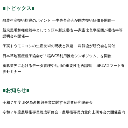
■トピックス■
酪農生産技術指導のポイント ―中央畜産会が国内技術研修を開催―
新規黒毛和種種雄牛として５頭を新規選抜 ―家畜改良事業団が選抜牛等
説明会を開催―
子実トウモロコシの生産技術の現状と課題 ―科飼協が研究会を開催―
日本草地畜産種子協会が「稲WCS利用推進シンポジウム」を開催
養豚業界におけるデータ管理や活用の重要性を再認識 ―SKLVスマート養
豚セミナー―
■お知らせ■
令和７年度 JRA畜産振興事業に関する調査研究発表会
令和７年度農場指導員養成研修会・農場指導員力量向上研修会の開催案内