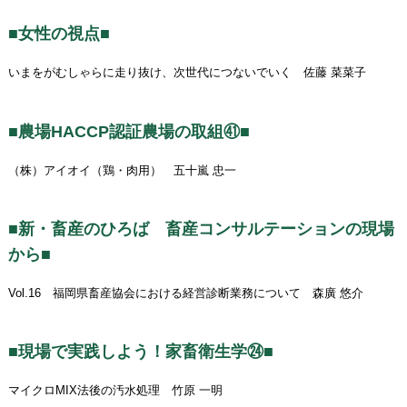
■女性の視点■
いまをがむしゃらに走り抜け、次世代につないでいく 佐藤 菜菜子
■農場HACCP認証農場の取組㊶■
（株）アイオイ（鶏・肉用） 五十嵐 忠一
■新・畜産のひろば 畜産コンサルテーションの現場
から■
Vol.16 福岡県畜産協会における経営診断業務について 森廣 悠介
■現場で実践しよう！家畜衛生学㉔■
マイクロMIX法後の汚水処理 竹原 一明