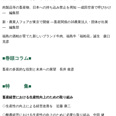
肉製品等の畜産物、日本への持ち込み禁止を周知 ―成田空港で呼びかけ
― 編集部
新・農業人フェアが東京で開催 ―畜産関係の16農業法人・団体が出展
― 編集部
福島の酒粕が育てた新しいブランド牛肉、福島牛「福粕花」誕生 森口
克彦
■巻頭コラム■
畜産の多面的な役割と未来への展望 長井 俊彦
■特 集■
畜産経営における生産性向上のための取り組み
◇生産性の向上による経営改善を 近藤 康二
◇酪農経営における生産性の向上のために必要な取り組み 中田 健