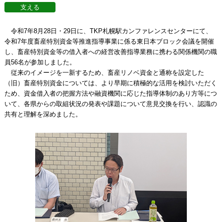
令和7年8月28日・29日に、TKP札幌駅カンファレンスセンターにて、
令和7年度畜産特別資金等推進指導事業に係る東日本ブロック会議を開催
し、畜産特別資金等の借入者への経営改善指導業務に携わる関係機関の職
員56名が参加しました。
従来のイメージを一新するため、畜産リノベ資金と通称を設定した
（旧）畜産特別資金については、より早期に積極的な活用を検討いただく
ため、資金借入者の把握方法や融資機関に応じた指導体制のあり方等につ
いて、各県からの取組状況の発表や課題について意見交換を行い、認識の
共有と理解を深めました。