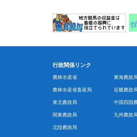
行政関係リンク
農林水産省
東海農政
農林水産省畜産局
近畿農政
東北農政局
中国四国
関東農政局
九州農政
北陸農政局