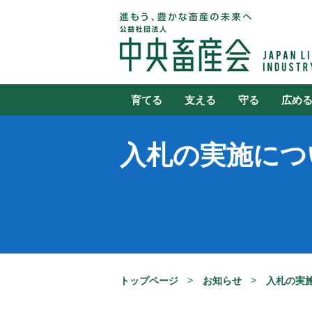
育てる
支える
守る
広め
入札の実施につ
トップページ
お知らせ
入札の実