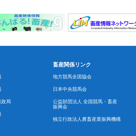
畜産関係リンク
局
地方競馬全国協会
局
日本中央競馬会
農政局
公益財団法人 全国競馬・畜産
振興会
局
独立行政法人農畜産業振興機構