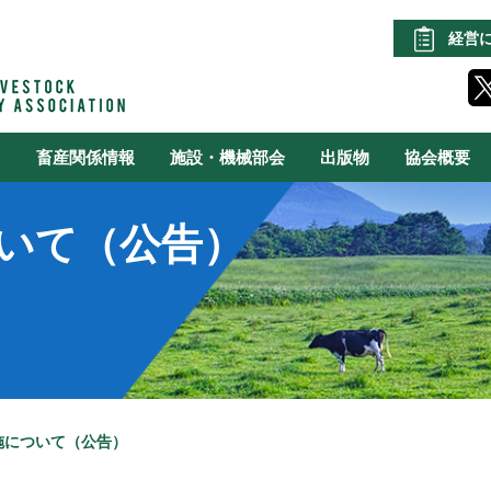
経営
る
畜産関係情報
施設・機械部会
出版物
協会概要
いて（公告）
施について（公告）