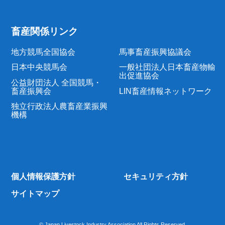
畜産関係リンク
地方競馬全国協会
馬事畜産振興協議会
日本中央競馬会
一般社団法人日本畜産物輸
出促進協会
公益財団法人 全国競馬・
畜産振興会
LIN畜産情報ネットワーク
独立行政法人農畜産業振興
機構
個人情報保護方針
セキュリティ方針
サイトマップ
© Japan Livestock Industry Association All Rights Reserved.