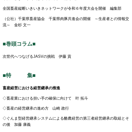
全国畜産縦断いきいきネットワークが令和６年度大会を開催 編集部
（公社）千葉県畜産協会 千葉県肉豚共進会の開催 ～生産者との情報交
流～ 金杉 文一
■巻頭コラム■
次世代へつなげるJASVの挑戦 伊藤 貢
■特 集■
畜産経営における経営継承の推進
◇畜産業における担い手の確保に向けて 叶 拓斗
◇畜産の経営継承の進め方 山崎 政行
◇ぐんま型経営継承システムによる酪農経営の第三者経営継承の取組とそ
の後 加藤 康義