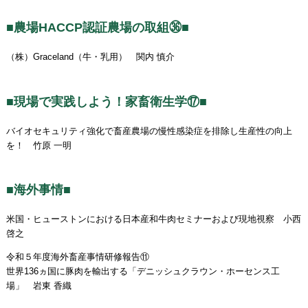
■農場HACCP認証農場の取組㊱■
（株）Graceland（牛・乳用） 関内 慎介
■現場で実践しよう！家畜衛生学⑰■
バイオセキュリティ強化で畜産農場の慢性感染症を排除し生産性の向上
を！ 竹原 一明
■海外事情■
米国・ヒューストンにおける日本産和牛肉セミナーおよび現地視察 小西
啓之
令和５年度海外畜産事情研修報告⑪
世界136ヵ国に豚肉を輸出する「デニッシュクラウン・ホーセンス工
場」 岩東 香織