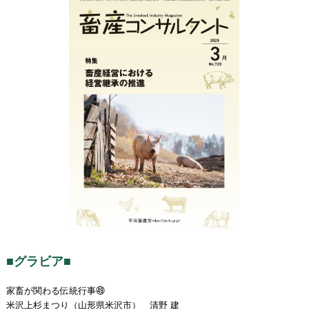
■グラビア■
家畜が関わる伝統行事㊾
米沢上杉まつり（山形県米沢市） 清野 建