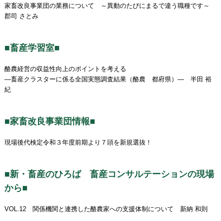
家畜改良事業団の業務について ～異動のたびにまるで違う職種です～
郡司 さとみ
■畜産学習室■
酪農経営の収益性向上のポイントを考える
―畜産クラスターに係る全国実態調査結果（酪農 都府県）― 半田 裕
紀
■家畜改良事業団情報■
現場後代検定令和３年度前期より７頭を新規選抜！
■新・畜産のひろば 畜産コンサルテーションの現場
から■
VOL.12 関係機関と連携した酪農家への支援体制について 新納 和則