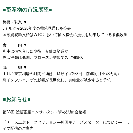
■畜産物の市況展望■
酪農・乳業 ▼
Jミルクが2025年度の需給見通しを公表
国家貿易輸入枠はWTOにおいて輸入機会の提供を約束している最低数量
食 肉 ▼
和牛は持ち直しに期待、交雑は堅調か
豚は消費は低調、フローズン増加でスソ物緩み
鶏 卵 ▼
１月の東京相場の月間平均は、Ｍサイズ258円（前年同月比78円高）
鳥インフルエンザの影響が長期化し、供給量が減少すると予想
■お知らせ■
第63回 総括畜産コンサルタント資格試験 合格者
「チーズ工房トークセッション―純国産チーズスターターについて―」ラ
イブ配信のご案内