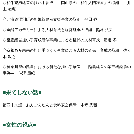
◇和牛繁殖経営の担い手育成 ―岡山県の「和牛入門講座」の取組― 井
上 睦恵
◇北海道湧別町の新規就農者支援事業の取組 平田 弥
◇全酪アカデミーによる人材育成と経営継承の取組 熊谷 法夫
◇畜産経営担い手育成研修事業による次世代の人材育成 沼邊 孝
◇京都畜産未来の担い手づくり事業による人材の確保・育成の取組 佐々
木 敬之
◇神奈川県の酪農における新たな担い手確保 ―酪農経営の第三者継承の
事例― 仲澤 慶紀
■果てしない話■
第四十九話 あんぽんたんと食料安全保障 本郷 秀毅
■女性の視点■