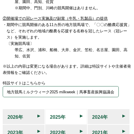
屋、園田、高知、佐賀
※期間中、門別、川崎の競馬開催はありません。
②開催場での冠レース実施及び副賞（牛乳・乳製品）の提供
・期間中に競馬開催のある11カ所の地方競馬場で、「〇〇の酪農応援賞」
など、それぞれの地域の酪農を応援する名称を冠したレース（冠レー
ス）を実施します。
〔実施競馬場〕
帯広、水沢、浦和、船橋、大井、金沢、笠松、名古屋、園田、高
知、佐賀
※以上の内容は変更になる場合があります。詳細は特設サイトや主催者発
表情報をご確認ください。
特設サイトはこちらから
地方競馬ミルクウィーク2025 milkweek｜馬事畜産振興協議会
2026年
2025年
2024年
2023年
2022年
2021年