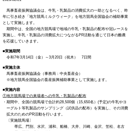
馬事畜産振興協議会は、牛乳・乳製品の消費拡大の一助となるべく、昨
年に引き続き「地方競馬ミルクウィーク」を地方競馬全国協会の補助事業
として実施します。
期間中は、全国の地方競馬場で地域の牛乳・乳製品の配布や冠レースを
実施し、牛乳・乳製品の消費拡大につながるPR活動を通じて日本の酪農
を応援していきます。
■実施期間
令和7年3月14日（金）～3月20日（祝木） 7日間
■実施主体
馬事畜産振興協議会（事務局：中央畜産会）
※地方競馬全国協会の畜産振興補助事業として実施します。
■実施内容
①地方競馬場での来場者への牛乳・乳製品の配布
・期間中、全国の競馬場で合計約28,500個（15,650名）(予定)の牛乳やヨ
ーグルト等乳製品のサンプリング（試供品の配布）を実施し、その消費
拡大のためのPR活動を行います。
〔実施競馬場〕
帯広、門別、水沢、浦和、船橋、大井、川崎、金沢、笠松、名古