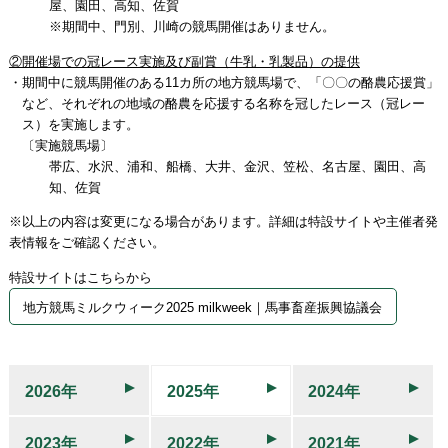
屋、園田、高知、佐賀
※期間中、門別、川崎の競馬開催はありません。
②開催場での冠レース実施及び副賞（牛乳・乳製品）の提供
・期間中に競馬開催のある11カ所の地方競馬場で、「〇〇の酪農応援賞」
など、それぞれの地域の酪農を応援する名称を冠したレース（冠レー
ス）を実施します。
〔実施競馬場〕
帯広、水沢、浦和、船橋、大井、金沢、笠松、名古屋、園田、高
知、佐賀
※以上の内容は変更になる場合があります。詳細は特設サイトや主催者発
表情報をご確認ください。
特設サイトはこちらから
地方競馬ミルクウィーク2025 milkweek｜馬事畜産振興協議会
2026年
2025年
2024年
2023年
2022年
2021年