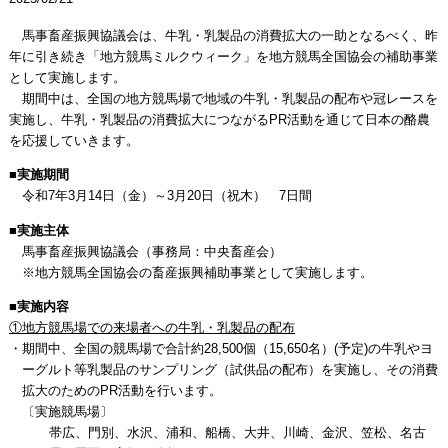
馬事畜産振興協議会は、牛乳・乳製品の消費拡大の一助となるべく、昨
年に引き続き「地方競馬ミルクウィーク」を地方競馬全国協会の補助事業
として実施します。
期間中は、全国の地方競馬場で地域の牛乳・乳製品の配布や冠レースを
実施し、牛乳・乳製品の消費拡大につながるPR活動を通じて日本の酪農
を応援していきます。
■実施期間
令和7年3月14日（金）～3月20日（祝木） 7日間
■実施主体
馬事畜産振興協議会（事務局：中央畜産会）
※地方競馬全国協会の畜産振興補助事業として実施します。
■実施内容
①地方競馬場での来場者への牛乳・乳製品の配布
・期間中、全国の競馬場で合計約28,500個（15,650名）(予定)の牛乳やヨ
ーグルト等乳製品のサンプリング（試供品の配布）を実施し、その消費
拡大のためのPR活動を行います。
〔実施競馬場〕
帯広、門別、水沢、浦和、船橋、大井、川崎、金沢、笠松、名古