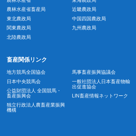
農林水産省
東海農政局
農林水産省畜産局
近畿農政局
東北農政局
中国四国農政局
関東農政局
九州農政局
北陸農政局
畜産関係リンク
地方競馬全国協会
馬事畜産振興協議会
日本中央競馬会
一般社団法人日本畜産物輸
出促進協会
公益財団法人 全国競馬・
畜産振興会
LIN畜産情報ネットワーク
独立行政法人農畜産業振興
機構