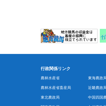
行政関係リンク
農林水産省
東海農政
農林水産省畜産局
近畿農政
東北農政局
中国四国