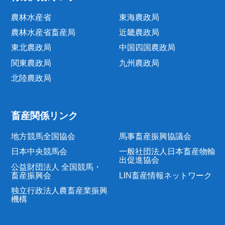
農林水産省
東海農政局
農林水産省畜産局
近畿農政局
東北農政局
中国四国農政局
関東農政局
九州農政局
北陸農政局
畜産関係リンク
地方競馬全国協会
馬事畜産振興協議会
日本中央競馬会
一般社団法人日本畜産物輸
出促進協会
公益財団法人 全国競馬・
畜産振興会
LIN畜産情報ネットワーク
独立行政法人農畜産業振興
機構