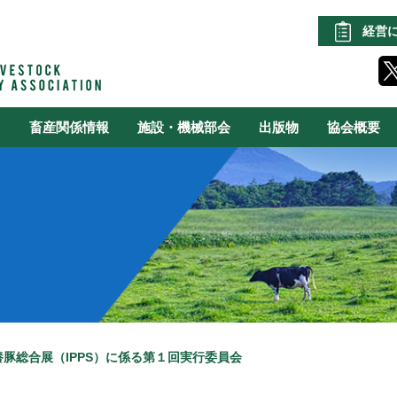
経営
る
畜産関係情報
施設・機械部会
出版物
協会概要
豚総合展（IPPS）に係る第１回実行委員会