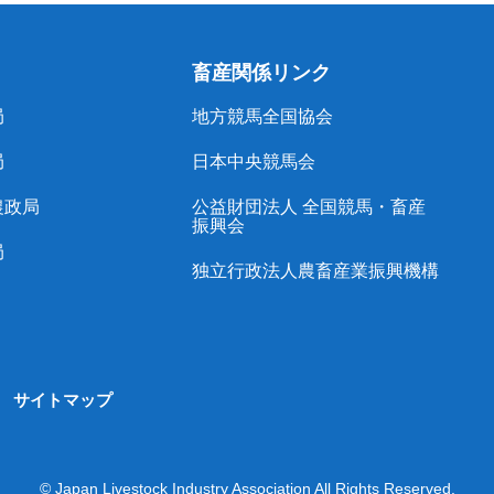
畜産関係リンク
局
地方競馬全国協会
局
日本中央競馬会
農政局
公益財団法人 全国競馬・畜産
振興会
局
独立行政法人農畜産業振興機構
サイトマップ
© Japan Livestock Industry Association All Rights Reserved.