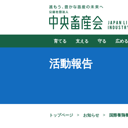
育てる
支える
守る
広め
活動報告
トップページ
お知らせ
国際養鶏養