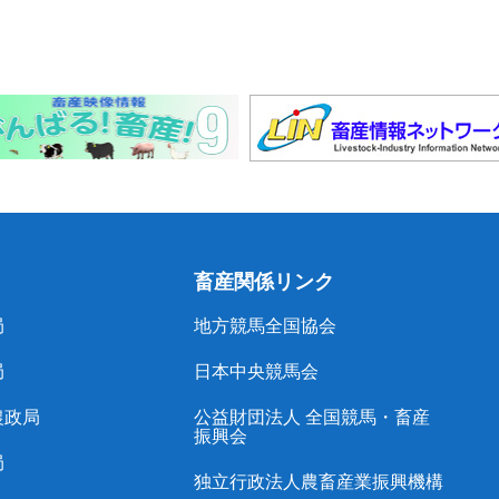
畜産関係リンク
局
地方競馬全国協会
局
日本中央競馬会
農政局
公益財団法人 全国競馬・畜産
振興会
局
独立行政法人農畜産業振興機構