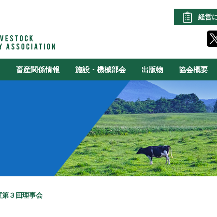
経営
る
畜産関係情報
施設・機械部会
出版物
協会概要
度第３回理事会