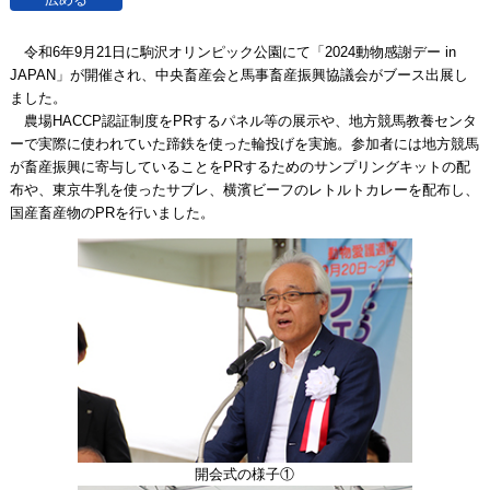
令和6年9月21日に駒沢オリンピック公園にて「2024動物感謝デー in
JAPAN」が開催され、中央畜産会と馬事畜産振興協議会がブース出展し
ました。
農場HACCP認証制度をPRするパネル等の展示や、地方競馬教養センタ
ーで実際に使われていた蹄鉄を使った輪投げを実施。参加者には地方競馬
が畜産振興に寄与していることをPRするためのサンプリングキットの配
布や、東京牛乳を使ったサブレ、横濱ビーフのレトルトカレーを配布し、
国産畜産物のPRを行いました。
開会式の様子①