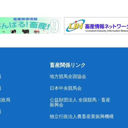
畜産関係リンク
局
地方競馬全国協会
局
日本中央競馬会
農政局
公益財団法人 全国競馬・畜産
振興会
局
独立行政法人農畜産業振興機構