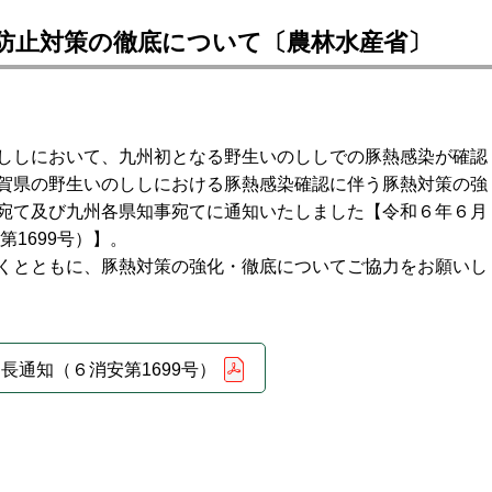
防止対策の徹底について〔農林水産省〕
ししにおいて、九州初となる野生いのししでの豚熱感染が確認
賀県の野生いのししにおける豚熱感染確認に伴う豚熱対策の強
宛て及び九州各県知事宛てに通知いたしました【令和６年６月
1699号）】。
くとともに、豚熱対策の強化・徹底についてご協力をお願いし
長通知（６消安第1699号）