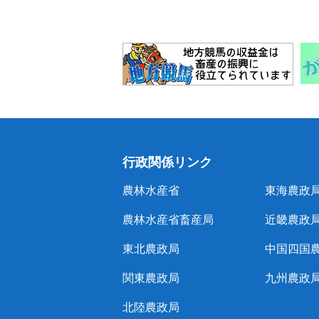
行政関係リンク
農林水産省
東海農政
農林水産省畜産局
近畿農政
東北農政局
中国四国
関東農政局
九州農政
北陸農政局