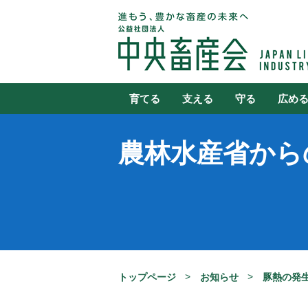
育てる
支える
守る
広め
農林水産省から
トップページ
お知らせ
豚熱の発