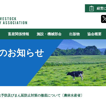
経営
る
畜産関係情報
施設・機械部会
出版物
協会概要
のお知らせ
生予防及びまん延防止対策の徹底について〔農林水産省〕