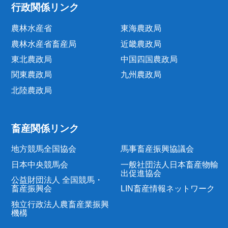
行政関係リンク
農林水産省
東海農政局
農林水産省畜産局
近畿農政局
東北農政局
中国四国農政局
関東農政局
九州農政局
北陸農政局
畜産関係リンク
地方競馬全国協会
馬事畜産振興協議会
日本中央競馬会
一般社団法人日本畜産物輸
出促進協会
公益財団法人 全国競馬・
畜産振興会
LIN畜産情報ネットワーク
独立行政法人農畜産業振興
機構