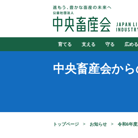
育てる
支える
守る
広め
中央畜産会から
トップページ
お知らせ
令和6年