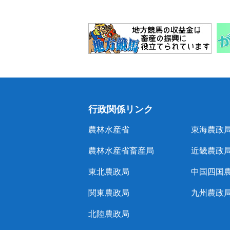
行政関係リンク
農林水産省
東海農政
農林水産省畜産局
近畿農政
東北農政局
中国四国
関東農政局
九州農政
北陸農政局