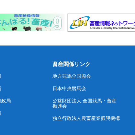
畜産関係リンク
局
地方競馬全国協会
局
日本中央競馬会
農政局
公益財団法人 全国競馬・畜産
振興会
局
独立行政法人農畜産業振興機構