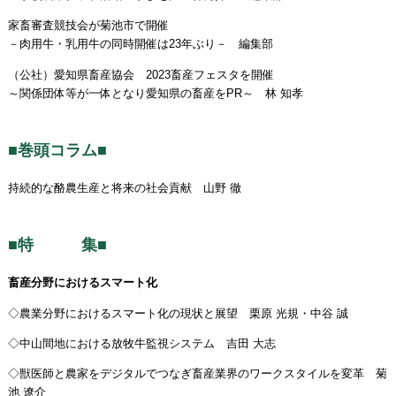
家畜審査競技会が菊池市で開催
－肉用牛・乳用牛の同時開催は23年ぶり－ 編集部
（公社）愛知県畜産協会 2023畜産フェスタを開催
～関係団体等が一体となり愛知県の畜産をPR～ 林 知孝
■巻頭コラム■
持続的な酪農生産と将来の社会貢献 山野 徹
■特 集■
畜産分野におけるスマート化
◇農業分野におけるスマート化の現状と展望 栗原 光規・中谷 誠
◇中山間地における放牧牛監視システム 吉田 大志
◇獣医師と農家をデジタルでつなぎ畜産業界のワークスタイルを変革 菊
池 遼介