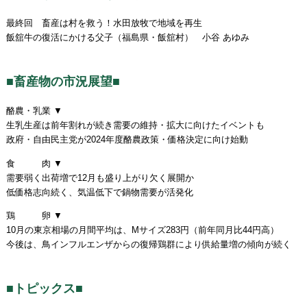
最終回 畜産は村を救う！水田放牧で地域を再生
飯舘牛の復活にかける父子（福島県・飯舘村） 小谷 あゆみ
■畜産物の市況展望■
酪農・乳業 ▼
生乳生産は前年割れが続き需要の維持・拡大に向けたイベントも
政府・自由民主党が2024年度酪農政策・価格決定に向け始動
食 肉 ▼
需要弱く出荷増で12月も盛り上がり欠く展開か
低価格志向続く、気温低下で鍋物需要が活発化
鶏 卵 ▼
10月の東京相場の月間平均は、Mサイズ283円（前年同月比44円高）
今後は、鳥インフルエンザからの復帰鶏群により供給量増の傾向が続く
■トピックス■