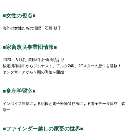
■女性の視点■
海外の女性たちの活躍 石橋 朋子
■家畜改良事業団情報■
2023－８月乳用種雄牛評価成績より
検定済種雄牛からジムナスト、アルタ24K、JCスターの息牛を選抜！
ヤングサイアから２頭の供給を開始！
■畜産学習室■
インボイス制度による記帳と電子帳簿保存法による電子データ保存 森
剛一
■ファインダー越しの家畜の世界■