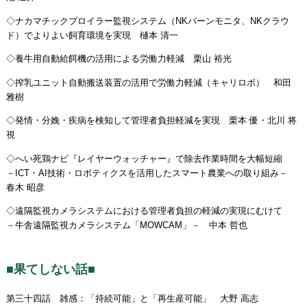
◇ナカマチックブロイラー監視システム（NKバーンモニタ、NKクラウ
ド）でよりよい飼育環境を実現 樋本 清一
◇養牛用自動給餌機の活用による労働力軽減 栗山 裕光
◇搾乳ユニット自動搬送装置の活用で労働力軽減（キャリロボ） 和田
雅樹
◇発情・分娩・疾病を検知して管理者負担軽減を実現 栗本 優・北川 将
視
◇へい死鶏ナビ『レイヤーウォッチャー』で除去作業時間を大幅短縮
－ICT・AI技術・ロボティクスを活用したスマート農業への取り組み－
春木 昭彦
◇遠隔監視カメラシステムにおける管理者負担の軽減の実現にむけて
－牛舎遠隔監視カメラシステム「MOWCAM」－ 中本 哲也
■果てしない話■
第三十四話 雑感：「持続可能」と「再生産可能」 大野 高志