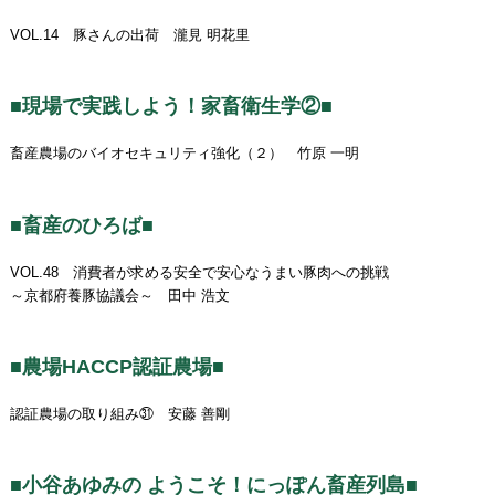
VOL.14 豚さんの出荷 瀧見 明花里
■現場で実践しよう！家畜衛生学②■
畜産農場のバイオセキュリティ強化（２） 竹原 一明
■畜産のひろば■
VOL.48 消費者が求める安全で安心なうまい豚肉への挑戦
～京都府養豚協議会～ 田中 浩文
■農場HACCP認証農場■
認証農場の取り組み㉛ 安藤 善剛
■小谷あゆみの ようこそ！にっぽん畜産列島■