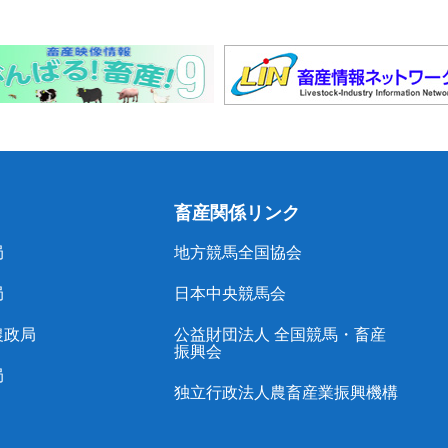
畜産関係リンク
局
地方競馬全国協会
局
日本中央競馬会
農政局
公益財団法人 全国競馬・畜産
振興会
局
独立行政法人農畜産業振興機構