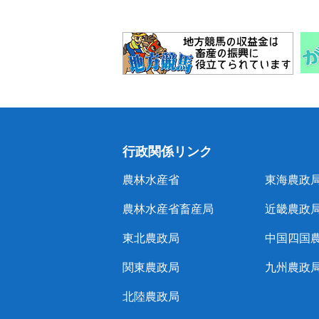
行政関係リンク
農林水産省
東海農政
農林水産省畜産局
近畿農政
東北農政局
中国四国
関東農政局
九州農政
北陸農政局