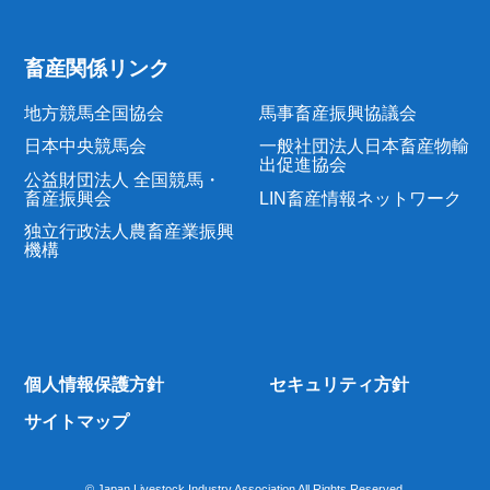
畜産関係リンク
地方競馬全国協会
馬事畜産振興協議会
日本中央競馬会
一般社団法人日本畜産物輸
出促進協会
公益財団法人 全国競馬・
畜産振興会
LIN畜産情報ネットワーク
独立行政法人農畜産業振興
機構
個人情報保護方針
セキュリティ方針
サイトマップ
© Japan Livestock Industry Association All Rights Reserved.