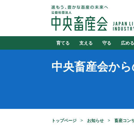
育てる
支える
守る
広め
中央畜産会から
トップページ
お知らせ
畜産コン