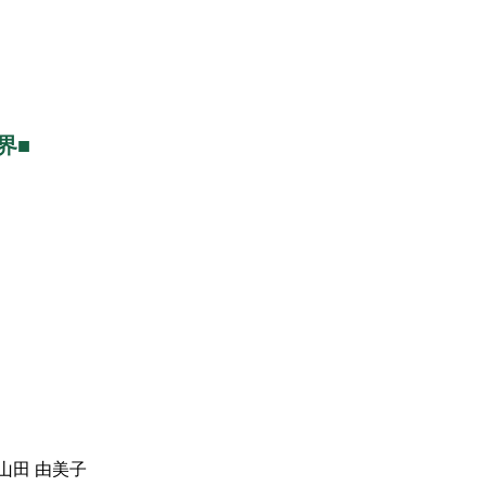
界■
山田 由美子