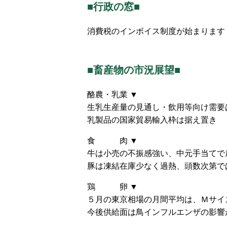
■行政の窓■
消費税のインボイス制度が始まります
■畜産物の市況展望■
酪農・乳業 ▼
生乳生産量の見通し・飲用等向け需要
乳製品の国家貿易輸入枠は据え置き
食 肉 ▼
牛は小売の不振感強い、中元手当てで
豚は凍結在庫少なく過熱、頭数次第では
鶏 卵 ▼
５月の東京相場の月間平均は、Ｍサイズ
今後供給面は鳥インフルエンザの影響