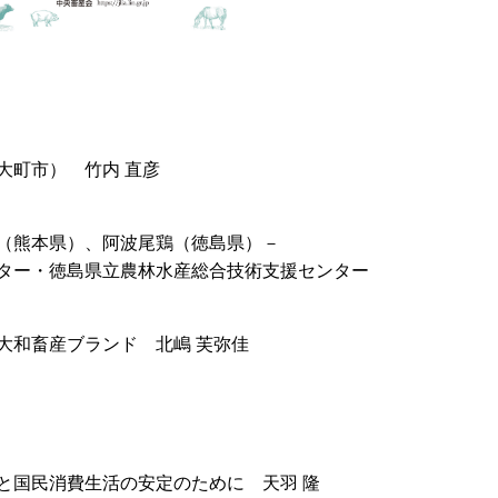
大町市） 竹内 直彦
（熊本県）、阿波尾鶏（徳島県）－
ター・徳島県立農林水産総合技術支援センター
大和畜産ブランド 北嶋 芙弥佳
と国民消費生活の安定のために 天羽 隆