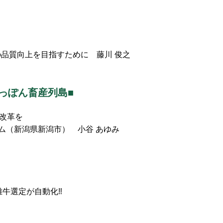
卵の品質向上を目指すために 藤川 俊之
っぽん畜産列島■
改革を
ム（新潟県新潟市） 小谷 あゆみ
雄牛選定が自動化‼