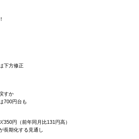
！
は下方修正
戻すか
700円台も
350円（前年同月比131円高）
が長期化する見通し