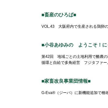
■畜産のひろば■
VOL.43 大阪府内で生産される鶏
■小谷あゆみの ようこそ！に
第42回 地域ごとの土地利用で酪農の
循環と自給で多角経営 フジタファー
■家畜改良事業団情報■
G-Eva®（ジーバ）に新機能追加で種