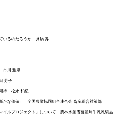
ているのだろうか 眞鍋 昇
 市川 雅規
田 芳子
期待 松永 和紀
新たな価値」 全国農業協同組合連合会 畜産総合対策部
マイルプロジェクト」について 農林水産省畜産局牛乳乳製品