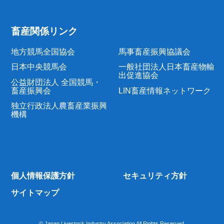
畜産関係リンク
地方競馬全国協会
馬事畜産振興協議会
日本中央競馬会
一般社団法人日本畜産物輸
出促進協会
公益財団法人 全国競馬・
畜産振興会
LIN畜産情報ネットワーク
独立行政法人農畜産業振興
機構
個人情報保護方針
セキュリティ方針
サイトマップ
© Japan Livestock Industry Association All Rights Reserved.