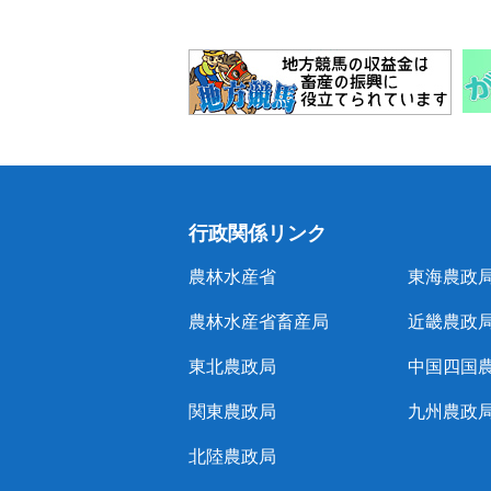
行政関係リンク
農林水産省
東海農政
農林水産省畜産局
近畿農政
東北農政局
中国四国
関東農政局
九州農政
北陸農政局