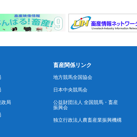
畜産関係リンク
局
地方競馬全国協会
局
日本中央競馬会
農政局
公益財団法人 全国競馬・畜産
振興会
局
独立行政法人農畜産業振興機構