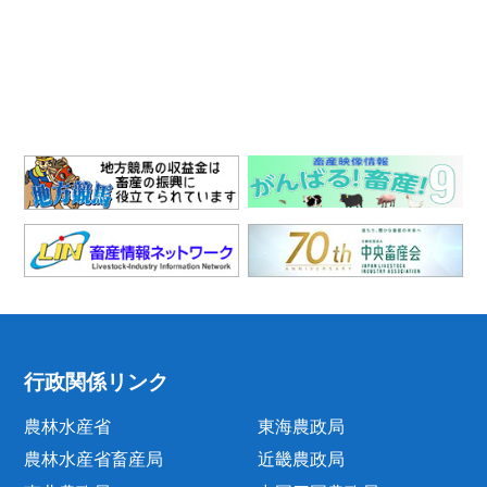
行政関係リンク
農林水産省
東海農政局
農林水産省畜産局
近畿農政局