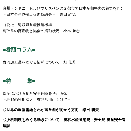
豪州・シドニーおよびブリスベンの２都市で日本産和牛肉の魅力をPR
－日本畜産物輸出促進協議会－ 吉田 詞温
（公社）鳥取県畜産推進機構
鳥取県の畜産物と協会の活動状況 小林 勝志
■巻頭コラム■
食肉加工品をめぐる情勢について 畑 佳秀
■特 集■
畜産における食料安全保障を考える②
－堆肥の利用拡大・有効活用に向けて－
◇世界の穀物需給とわが国畜産が向かう方向 柴田 明夫
◇肥料制度をめぐる動きについて 農林水産省消費・安全局 農産安全管
理課