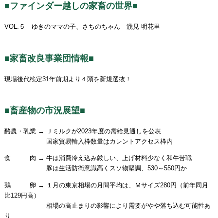
■ファインダー越しの家畜の世界■
VOL.５ ゆきのママの子、さちのちゃん 瀧見 明花里
■家畜改良事業団情報■
現場後代検定31年前期より４頭を新規選抜！
■畜産物の市況展望■
酪農・乳業 → Ｊミルクが2023年度の需給見通しを公表
国家貿易輸入枠数量はカレントアクセス枠内
食 肉 → 牛は消費冷え込み厳しい、上げ材料少なく和牛苦戦
豚は生活防衛意識高くスソ物堅調、530～550円か
鶏 卵 → １月の東京相場の月間平均は、Ｍサイズ280円（前年同月
比129円高）
相場の高止まりの影響により需要がやや落ち込む可能性あ
り