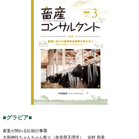
■グラビア■
家畜が関わる伝統行事㉚
大和神社ちゃんちゃん祭り（奈良県天理市） 吉村 和美