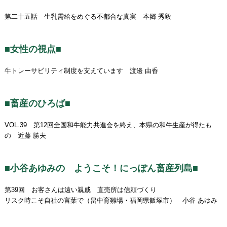
第二十五話 生乳需給をめぐる不都合な真実 本郷 秀毅
■女性の視点■
牛トレーサビリティ制度を支えています 渡邊 由香
■畜産のひろば■
VOL.39 第12回全国和牛能力共進会を終え、本県の和牛生産が得たも
の 近藤 勝夫
■小谷あゆみの ようこそ！にっぽん畜産列島■
第39回 お客さんは遠い親戚 直売所は信頼づくり
リスク時こそ自社の言葉で（畠中育雛場・福岡県飯塚市） 小谷 あゆみ