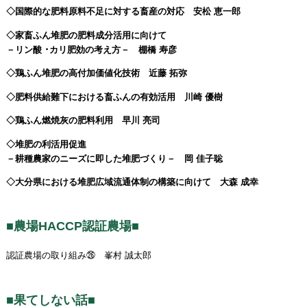
◇国際的な肥料原料不足に対する畜産の対応 安松 恵一郎
◇家畜ふん堆肥の肥料成分活用に向けて
－リン酸 ･カリ肥効の考え方－ 棚橋 寿彦
◇鶏ふん堆肥の高付加価値化技術 近藤 拓弥
◇肥料供給難下における畜ふんの有効活用 川崎 優樹
◇鶏ふん燃焼灰の肥料利用 早川 亮司
◇堆肥の利活用促進
－耕種農家のニーズに即した堆肥づくり－ 岡 佳子聡
◇大分県における堆肥広域流通体制の構築に向けて 大森 成幸
■農場HACCP認証農場■
認証農場の取り組み㉖ 峯村 誠太郎
■果てしない話■