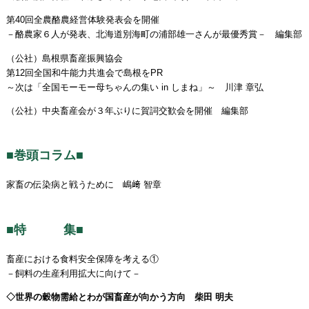
第40回全農酪農経営体験発表会を開催
－酪農家６人が発表、北海道別海町の浦部雄一さんが最優秀賞－ 編集部
（公社）島根県畜産振興協会
第12回全国和牛能力共進会で島根をPR
～次は「全国モーモー母ちゃんの集い in しまね」～ 川津 章弘
（公社）中央畜産会が３年ぶりに賀詞交歓会を開催 編集部
■巻頭コラム■
家畜の伝染病と戦うために 嶋﨑 智章
■特 集■
畜産における食料安全保障を考える①
－飼料の生産利用拡大に向けて－
◇世界の穀物需給とわが国畜産が向かう方向 柴田 明夫