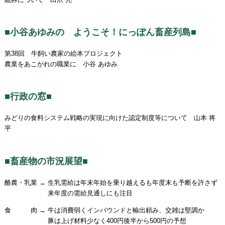
■小谷あゆみの ようこそ！にっぽん畜産列島■
第38回 牛飼い農家の絵本プロジェクト
農業をあこがれの職業に 小谷 あゆみ
■行政の窓■
みどりの食料システム戦略の実現に向けた認定制度等について 山本 将
平
■畜産物の市況展望■
酪農・乳業 → 生乳需給は年末年始を乗り越えるも年度末も予断を許さず
来年度の需給見通しにも注目
食 肉 → 牛は消費弱くインバウンドと輸出頼み、交雑は堅調か
豚は上げ材料少なく400円後半から500円の予想