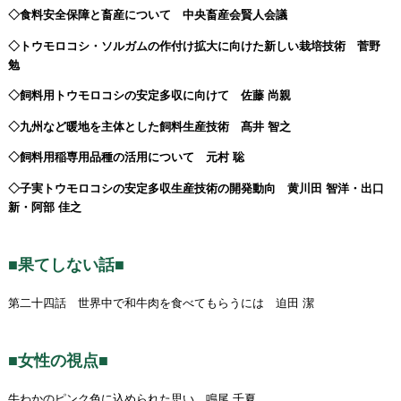
◇食料安全保障と畜産について 中央畜産会賢人会議
◇トウモロコシ・ソルガムの作付け拡大に向けた新しい栽培技術 菅野
勉
◇飼料用トウモロコシの安定多収に向けて 佐藤 尚親
◇九州など暖地を主体とした飼料生産技術 髙井 智之
◇飼料用稲専用品種の活用について 元村 聡
◇子実トウモロコシの安定多収生産技術の開発動向 黄川田 智洋・出口
新・阿部 佳之
■果てしない話■
第二十四話 世界中で和牛肉を食べてもらうには 迫田 潔
■女性の視点■
牛わかのピンク色に込められた思い 鳴尾 千夏