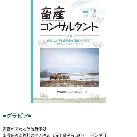
■グラビア■
家畜が関わる伝統行事㉙
出雲伊波比神社のやぶさめ（埼玉県毛呂山町） 平良 宣子