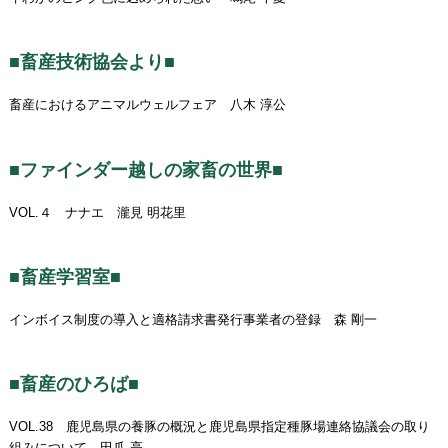
■畜産技術協会より■
畜産におけるアニマルウェルフェア 八木 淳公
■ファインダー越しの家畜の世界■
VOL.４ ナナエ 瀧見 明花里
■畜産学習室■
インボイス制度の導入と適格請求書発行事業者の登録 森 剛一
■畜産のひろば■
VOL.38 鹿児島県の養豚の概況と鹿児島県指定種豚場連絡協議会の取り
組みについて 田爪 亮