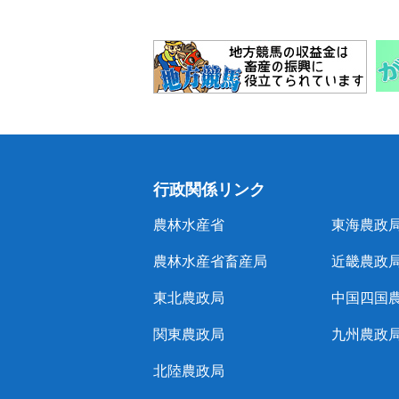
行政関係リンク
農林水産省
東海農政
農林水産省畜産局
近畿農政
東北農政局
中国四国
関東農政局
九州農政
北陸農政局