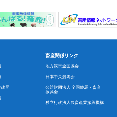
畜産関係リンク
局
地方競馬全国協会
局
日本中央競馬会
農政局
公益財団法人 全国競馬・畜産
振興会
局
独立行政法人農畜産業振興機構