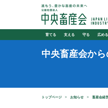
育てる
支える
守る
広め
中央畜産会から
トップページ
お知らせ
畜産会経営