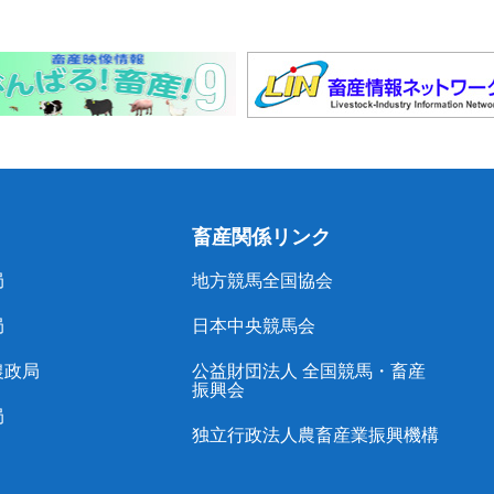
畜産関係リンク
局
地方競馬全国協会
局
日本中央競馬会
農政局
公益財団法人 全国競馬・畜産
振興会
局
独立行政法人農畜産業振興機構