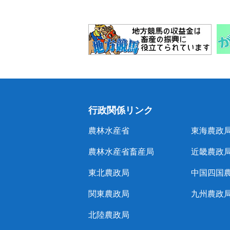
行政関係リンク
農林水産省
東海農政
農林水産省畜産局
近畿農政
東北農政局
中国四国
関東農政局
九州農政
北陸農政局