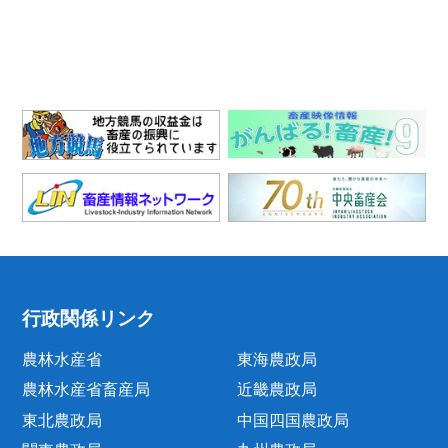
行政関係リンク
農林水産省
東海農政局
農林水産省畜産局
近畿農政局
東北農政局
中国四国農政局