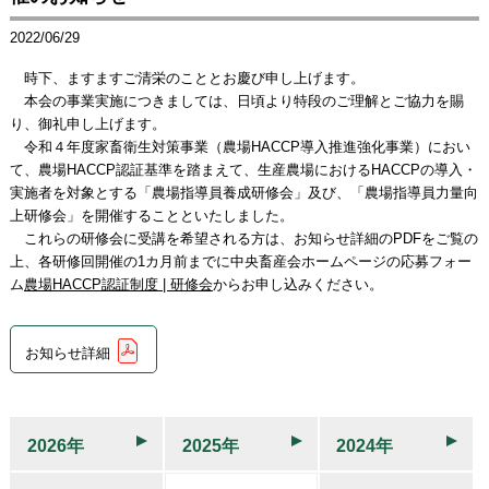
2022/06/29
時下、ますますご清栄のこととお慶び申し上げます。
本会の事業実施につきましては、日頃より特段のご理解とご協力を賜
り、御礼申し上げます。
令和４年度家畜衛生対策事業（農場HACCP導入推進強化事業）におい
て、農場HACCP認証基準を踏まえて、生産農場におけるHACCPの導入・
実施者を対象とする「農場指導員養成研修会」及び、「農場指導員力量向
上研修会」を開催することといたしました。
これらの研修会に受講を希望される方は、お知らせ詳細のPDFをご覧の
上、各研修回開催の1カ月前までに中央畜産会ホームページの応募フォー
ム
農場HACCP認証制度 | 研修会
からお申し込みください。
お知らせ詳細
2026年
2025年
2024年