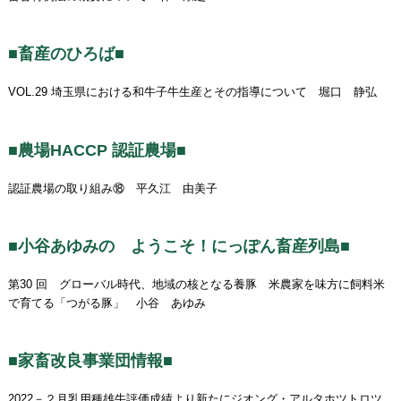
■畜産のひろば■
VOL.29 埼玉県における和牛子牛生産とその指導について 堀口 静弘
■農場HACCP 認証農場■
認証農場の取り組み⑱ 平久江 由美子
■小谷あゆみの ようこそ！にっぽん畜産列島■
第30 回 グローバル時代、地域の核となる養豚 米農家を味方に飼料米
で育てる「つがる豚」 小谷 あゆみ
■家畜改良事業団情報■
2022－２月乳用種雄牛評価成績より新たにジオング・アルタホツトロツ