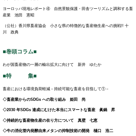
ヨーロッパ現地レポート④ 自然景観保護・田舎ツーリズムと調和する畜
産業 池田 憲昭
（公社）香川県畜産協会 小さな県の特徴的な畜産物生産への挑戦!! 十
川 政典
■巻頭コラム■
わが国畜産物の一層の輸出拡大に向けて 新井 ゆたか
■特 集■
畜産における環境負荷軽減－持続可能な畜産を目指して①－
◇畜産業からのSDGs への取り組み 姫田 尚
◇2030 年SDGs 達成にむけた本当にスマートな畜産 眞鍋 昇
◇持続的な畜産物生産の在り方について 真壁 七恵
◇牛の消化管内発酵由来メタンの抑制技術の開発 樋口 浩二