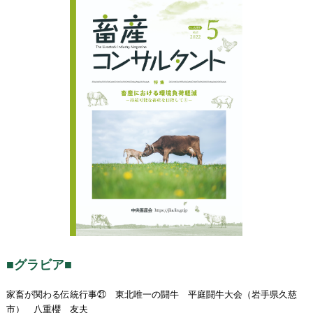
■グラビア■
家畜が関わる伝統行事㉑ 東北唯一の闘牛 平庭闘牛大会（岩手県久慈
市） 八重櫻 友夫