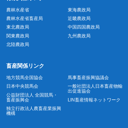
農林水産省
東海農政局
農林水産省畜産局
近畿農政局
東北農政局
中国四国農政局
関東農政局
九州農政局
北陸農政局
畜産関係リンク
地方競馬全国協会
馬事畜産振興協議会
日本中央競馬会
一般社団法人日本畜産物輸
出促進協会
公益財団法人 全国競馬・
畜産振興会
LIN畜産情報ネットワーク
独立行政法人農畜産業振興
機構