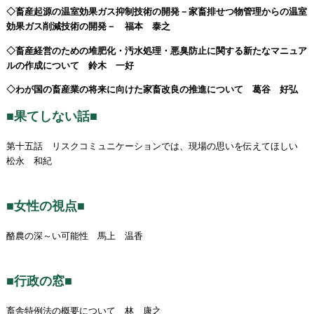
◇畜産起源の温室効果ガス抑制技術の開発－家畜排せつ物管理からの温室
効果ガス削減技術の開発－ 福本 泰之
◇畜産経営のための堆肥化・汚水処理・悪臭防止に関する新たなマニュア
ルの作成について 鈴木 一好
◇わが国の畜産業の将来に向けた家畜改良の推進について 葛谷 好弘
■果てしない話■
第十五話 リスクコミュニケーションでは、現場の思いを伝えてほしい
松永 和紀
■女性の視点■
酪農の深～い可能性 馬上 温香
■行政の窓■
畜舎特例法の概要について 林 康之