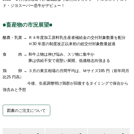
ド・ジヨスーパー息牛がデビュー！
■畜産物の市況展望■
酪農・乳業 → Ｒ４年度加工原料乳生産者補給金の交付対象数量を配分
Ｈ30 年度の制度改正以来初の総交付対象数量超過
食 肉 → 和牛上物は伸び悩み、スソ物に集中か
豚は供給不安で底堅い展開、低価格志向強まる
鶏 卵 → ３月の東京相場の月間平均は、Ｍサイズ195 円（前年同月
比25 円高）
今後、生産調整明け鶏群が回復するタイミングで保合から
強含みと予想
図書のご注文について