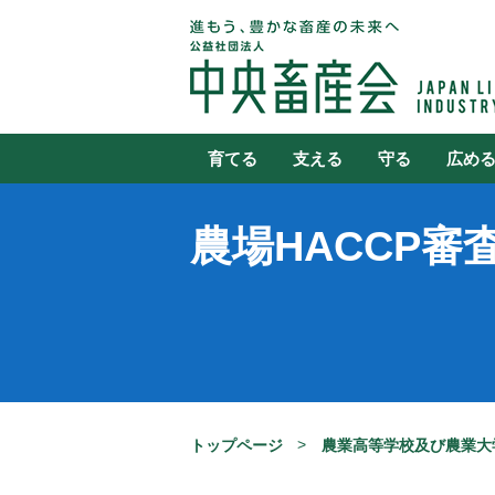
育てる
支える
守る
広め
農場HACCP
トップページ
農業高等学校及び農業大