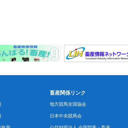
畜産関係リンク
局
地方競馬全国協会
局
日本中央競馬会
農政局
公益財団法人 全国競馬・畜産