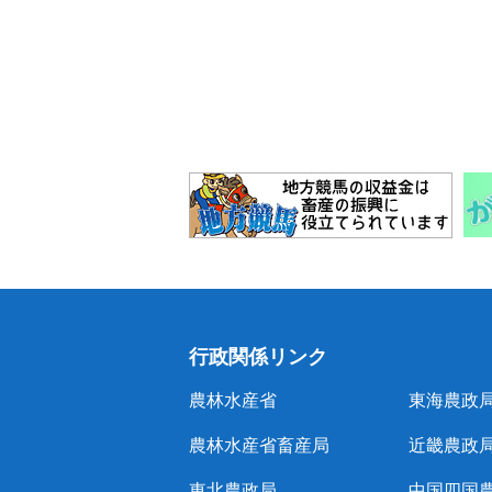
行政関係リンク
農林水産省
東海農政
農林水産省畜産局
近畿農政
東北農政局
中国四国