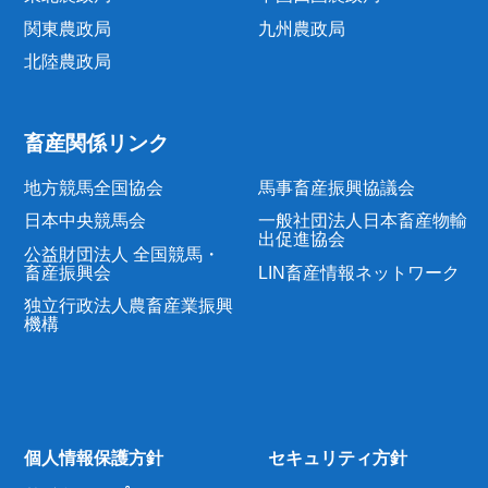
関東農政局
九州農政局
北陸農政局
畜産関係リンク
地方競馬全国協会
馬事畜産振興協議会
日本中央競馬会
一般社団法人日本畜産物輸
出促進協会
公益財団法人 全国競馬・
畜産振興会
LIN畜産情報ネットワーク
独立行政法人農畜産業振興
機構
個人情報保護方針
セキュリティ方針