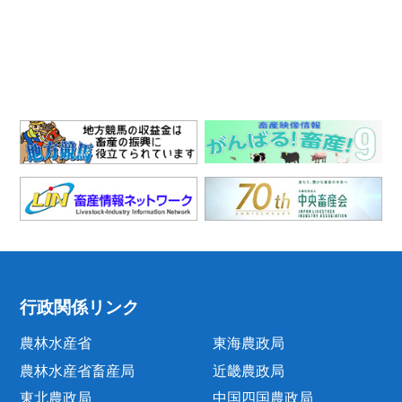
行政関係リンク
農林水産省
東海農政局
農林水産省畜産局
近畿農政局
東北農政局
中国四国農政局