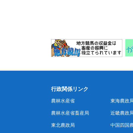
行政関係リンク
農林水産省
東海農政
農林水産省畜産局
近畿農政
東北農政局
中国四国