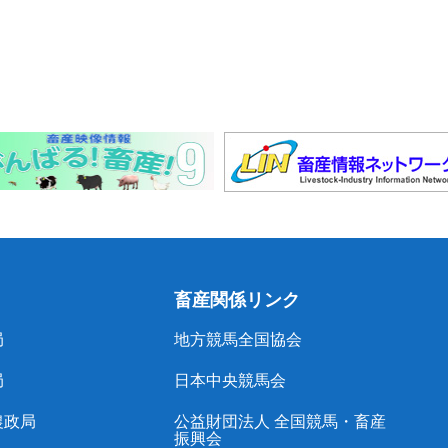
畜産関係リンク
局
地方競馬全国協会
局
日本中央競馬会
農政局
公益財団法人 全国競馬・畜産
振興会