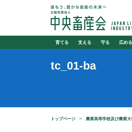
育てる
支える
守る
広め
tc_01-ba
トップページ
農業高等学校及び農業大