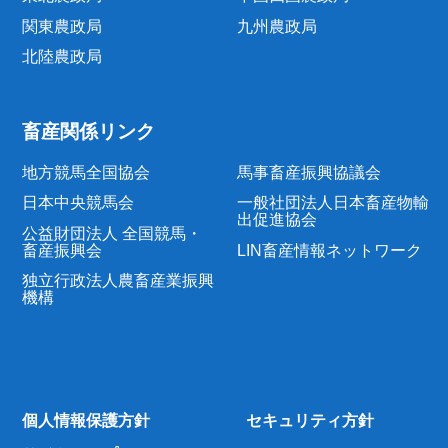
関東農政局
九州農政局
北陸農政局
畜産関係リンク
地方競馬全国協会
馬事畜産振興協議会
日本中央競馬会
一般社団法人日本畜産物輸
出促進協会
公益財団法人 全国競馬・
畜産振興会
LIN畜産情報ネットワーク
独立行政法人農畜産業振興
機構
個人情報保護方針
セキュリティ方針