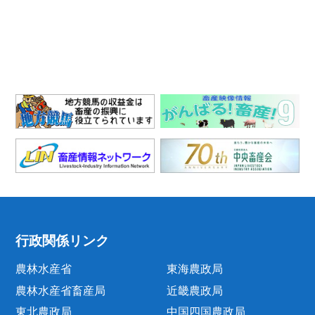
行政関係リンク
農林水産省
東海農政局
農林水産省畜産局
近畿農政局
東北農政局
中国四国農政局