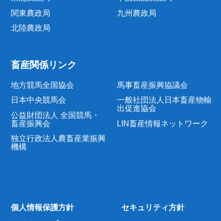
関東農政局
九州農政局
北陸農政局
畜産関係リンク
地方競馬全国協会
馬事畜産振興協議会
日本中央競馬会
一般社団法人日本畜産物輸
出促進協会
公益財団法人 全国競馬・
畜産振興会
LIN畜産情報ネットワーク
独立行政法人農畜産業振興
機構
個人情報保護方針
セキュリティ方針