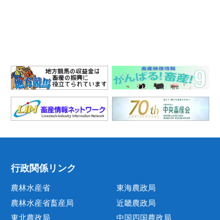
行政関係リンク
農林水産省
東海農政局
農林水産省畜産局
近畿農政局
東北農政局
中国四国農政局