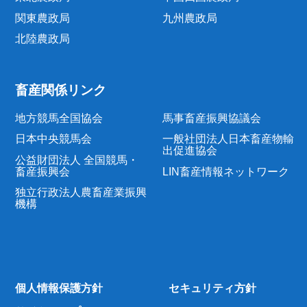
関東農政局
九州農政局
北陸農政局
畜産関係リンク
地方競馬全国協会
馬事畜産振興協議会
日本中央競馬会
一般社団法人日本畜産物輸
出促進協会
公益財団法人 全国競馬・
畜産振興会
LIN畜産情報ネットワーク
独立行政法人農畜産業振興
機構
個人情報保護方針
セキュリティ方針