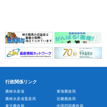
行政関係リンク
農林水産省
東海農政局
農林水産省畜産局
近畿農政局
東北農政局
中国四国農政局