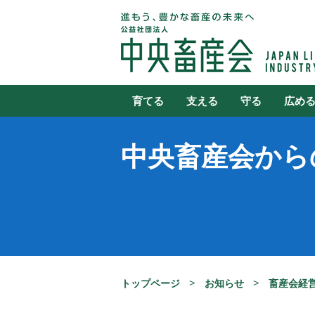
育てる
支える
守る
広め
中央畜産会から
トップページ
お知らせ
畜産会経営