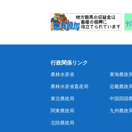
行政関係リンク
農林水産省
東海農政
農林水産省畜産局
近畿農政
東北農政局
中国四国
関東農政局
九州農政
北陸農政局