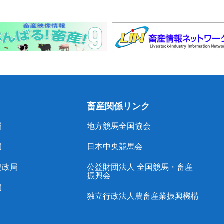
畜産関係リンク
局
地方競馬全国協会
局
日本中央競馬会
農政局
公益財団法人 全国競馬・畜産
振興会
局
独立行政法人農畜産業振興機構