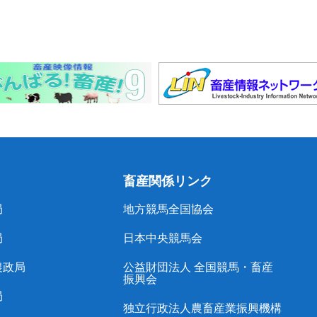
畜産関係リンク
局
地方競馬全国協会
局
日本中央競馬会
農政局
公益財団法人 全国競馬・畜産
振興会
局
独立行政法人農畜産業振興機構