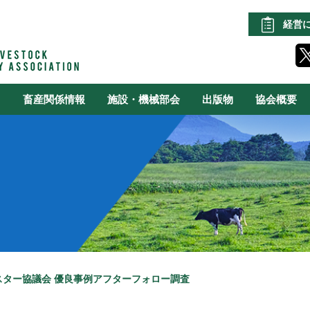
経営
る
畜産関係情報
施設・機械部会
出版物
協会概要
スター協議会 優良事例アフターフォロー調査