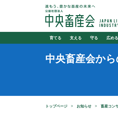
育てる
支える
守る
広め
中央畜産会から
トップページ
お知らせ
畜産コン