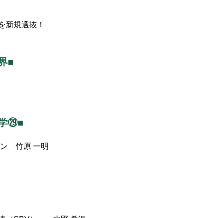
を新規選抜！
界■
学㉙■
ン 竹原 一明