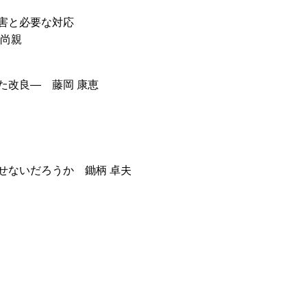
害と必要な対応
 尚親
た改良― 藤岡 康恵
せないだろうか 鋤柄 卓夫