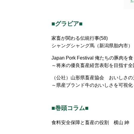
■グラビア■
家畜が関わる伝統行事(58)
シャングシャング馬（新潟県胎内市）
Japan Pork Festival 俺たちの豚肉
～将来の優良畜産経営表彰を目指す全
（公社）山形県畜産協会 おいしさの
～県産ブランド牛のおいしさを可視化
■巻頭コラム■
食料安全保障と畜産の役割 横山 紳