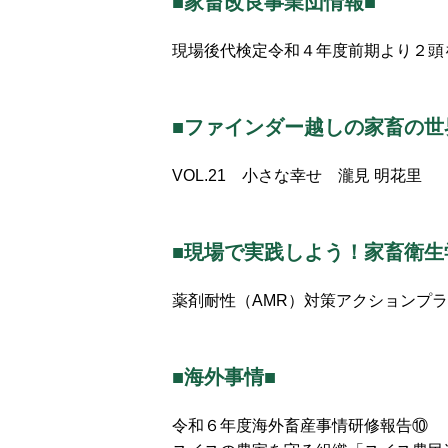
■家畜改良事業団情報■
現場後代検定令和４年度前期より２頭
■ファインダー越しの家畜の世
VOL.21 小さな幸せ 瀧見 明花里
■現場で実践しよう！家畜衛生
薬剤耐性（AMR）対策アクションプラ
■海外事情■
令和６年度海外畜産事情研修報告⑩