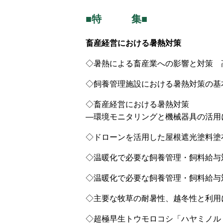
■特 集■
畜産経営における暑熱対策
◇暑熱による畜産業への影響と対策 
◇飼養管理施設における暑熱対策の基
◇畜産経営における暑熱対策
―環境モニタリングと機械器具の活用
◇ドローンを活用した屋根遮光塗料塗
◇温暖化で必要な飼養管理・飼料給与
◇温暖化で必要な飼養管理・飼料給与
◇主要な牧草の耐暑性、越冬性と利用
◇超極早生トウモロコシ「ハヤミノル