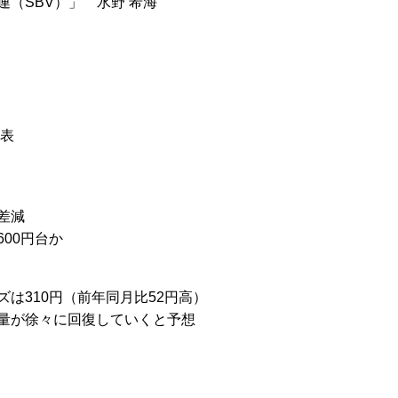
（SBV）」 水野 希海
公表
差減
00円台か
は310円（前年同月比52円高）
量が徐々に回復していくと予想