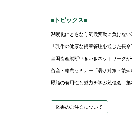
■トピックス■
温暖化にともなう気候変動に負けない
「乳牛の健康な飼養管理を通じた長命
全国畜産縦断いきいきネットワークが
畜産・酪農セミナー「暑さ対策・繁殖
豚脂の有用性と魅力を学ぶ勉強会 第
図書のご注文について