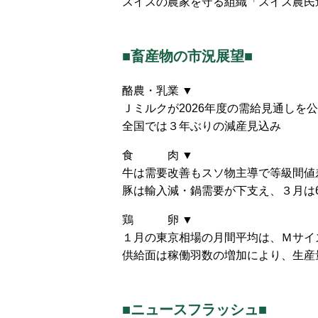
スイスの農家を守る組織「スイス農民連
■畜産物の市況展望■
酪農・乳業 ▼
Ｊミルクが2026年度の需給見通しを
全国では３年ぶりの減産見込み
食 肉 ▼
牛は需要改善もスソ物主導で等級間値
豚は輸入減・鍋需要が下支え、３月は6
鶏 卵 ▼
１月の東京相場の月間平均は、Ｍサイズ
供給面は稼働羽数の増加により、生産
■ニュースフラッシュ■