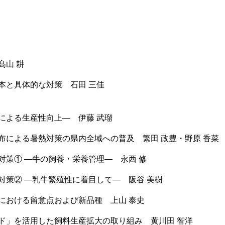
髙山 耕
本と具体的な対策 石田 三佳
による生産性向上― 伊藤 武瑠
布による暑熱対策の県内全域への普及 繁田 政豊・野原 香菜
対策① ―牛の飼養・栄養管理― 永西 修
対策② ―乳牛繁殖性に着目して― 阪谷 美樹
における留意点および新品種 上山 泰史
ド」を活用した飼料生産拡大の取り組み 黄川田 智洋