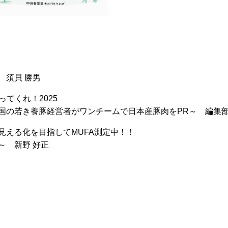
 須貝 勝男
を食ってくれ！2025
国の若き養豚経営者がワンチームで日本産豚肉をPR～ 編集
見える化を目指してMUFA測定中！！
～ 新野 好正