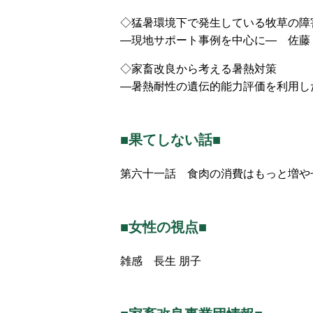
◇猛暑環境下で発生している牧草の障
―現地サポート事例を中心に― 佐藤
◇家畜改良から考える暑熱対策
―暑熱耐性の遺伝的能力評価を利用し
■果てしない話■
第六十一話 食肉の消費はもっと増や
■女性の視点■
雑感 長生 朋子