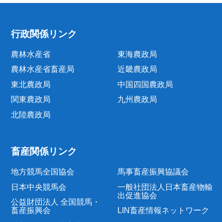
行政関係リンク
農林水産省
東海農政局
農林水産省畜産局
近畿農政局
東北農政局
中国四国農政局
関東農政局
九州農政局
北陸農政局
畜産関係リンク
地方競馬全国協会
馬事畜産振興協議会
日本中央競馬会
一般社団法人日本畜産物輸
出促進協会
公益財団法人 全国競馬・
畜産振興会
LIN畜産情報ネットワーク