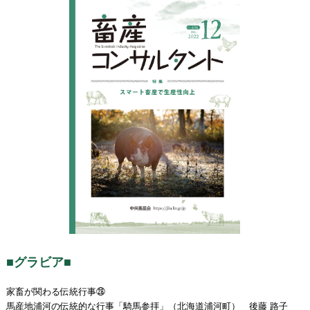
■グラビア■
家畜が関わる伝統行事㉘
馬産地浦河の伝統的な行事「騎馬参拝」（北海道浦河町） 後藤 路子