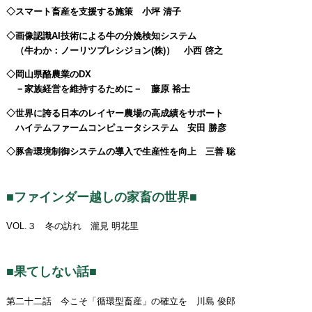
◇スマート畜産を支援する施策 小坪 清子
◇画像認識AI技術による牛の分娩検知システム
（牛わか：ノーリツプレシジョン(株)） 小西 啓之
◇岡山県酪農業のDX
－家族経営を維持するために－ 藤原 裕士
◇世界に誇る日本のレイヤー農場の高成績をサポート
ハイテムファームコンピュータシステム 安田 勝彦
◇豚舎環境制御システムの導入で生産性を向上 三善 聡
■ファインダー越しの家畜の世界■
VOL.３ 冬の訪れ 瀧見 明花里
■果てしない話■
第二十二話 今こそ「循環型畜産」の確立を 川島 俊郎