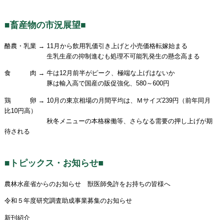
■畜産物の市況展望■
酪農・乳業 → 11月から飲用乳価引き上げと小売価格転嫁始まる
生乳生産の抑制進むも処理不可能乳発生の懸念高まる
食 肉 → 牛は12月前半がピーク、極端な上げはないか
豚は輸入高で国産の販促強化、580～600円
鶏 卵 → 10月の東京相場の月間平均は、Ｍサイズ239円（前年同月
比10円高）
秋冬メニューの本格稼働等、さらなる需要の押し上げが期
待される
■トピックス・お知らせ■
農林水産省からのお知らせ 獣医師免許をお持ちの皆様へ
令和５年度研究調査助成事業募集のお知らせ
新刊紹介