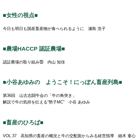
■女性の視点■
今日も明日も国産畜産物が食べられるように 瀬島 浩子
■農場HACCP 認証農場■
認証農場の取り組み㉕ 内山 知佳
■小谷あゆみの ようこそ！にっぽん畜産列島■
第36回 山古志闘牛会の「牛の角突き」
解説で牛の気持を伝える“勢子MC” 小谷 あゆみ
■畜産のひろば■
VOL.37 高知県の畜産の概況と牛の交配面からみる経営指導 細木 童心