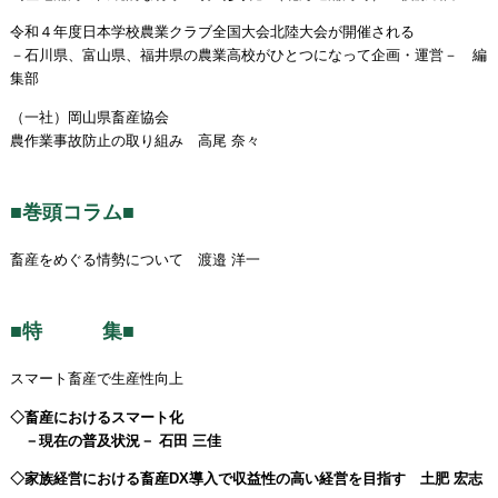
令和４年度日本学校農業クラブ全国大会北陸大会が開催される
－石川県、富山県、福井県の農業高校がひとつになって企画・運営－ 編
集部
（一社）岡山県畜産協会
農作業事故防止の取り組み 高尾 奈々
■巻頭コラム■
畜産をめぐる情勢について 渡邉 洋一
■特 集■
スマート畜産で生産性向上
◇畜産におけるスマート化
－現在の普及状況－ 石田 三佳
◇家族経営における畜産DX導入で収益性の高い経営を目指す 土肥 宏志