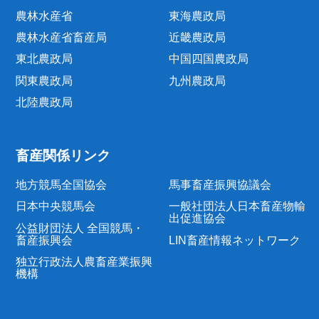
農林水産省
東海農政局
農林水産省畜産局
近畿農政局
東北農政局
中国四国農政局
関東農政局
九州農政局
北陸農政局
畜産関係リンク
地方競馬全国協会
馬事畜産振興協議会
日本中央競馬会
一般社団法人日本畜産物輸
出促進協会
公益財団法人 全国競馬・
畜産振興会
LIN畜産情報ネットワーク
独立行政法人農畜産業振興
機構