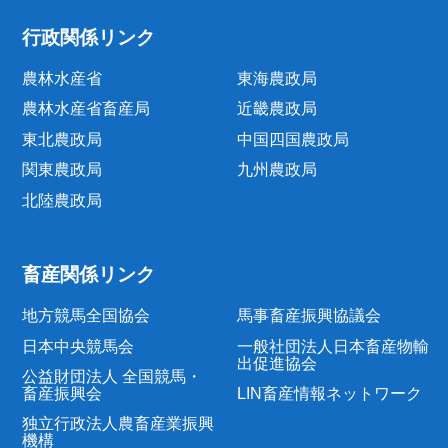
行政関係リンク
農林水産省
東海農政局
農林水産省畜産局
近畿農政局
東北農政局
中国四国農政局
関東農政局
九州農政局
北陸農政局
畜産関係リンク
地方競馬全国協会
馬事畜産振興協議会
日本中央競馬会
一般社団法人日本畜産物輸
出促進協会
公益財団法人 全国競馬・
畜産振興会
LIN畜産情報ネットワーク
独立行政法人農畜産業振興
機構